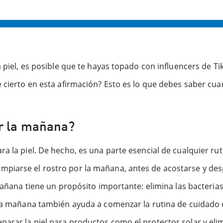
a piel, es posible que te hayas topado con influencers de Ti
 cierto en esta afirmación? Esto es lo que debes saber cuan
or la mañana?
a la piel. De hecho, es una parte esencial de cualquier rut
mpiarse el rostro por la mañana, antes de acostarse y de
 mañana tiene un propósito importante: elimina las bacteria
 la mañana también ayuda a comenzar la rutina de cuidado de
arar la piel para productos como el protector solar y eli