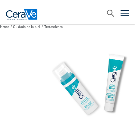
Main Navigation
Search
open sea
open 
Home
/
Cuidado de la piel
/
Tratamiento