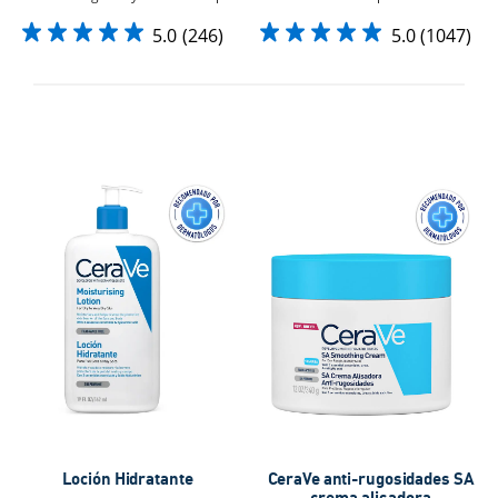
5.0
(246)
5.0
(1047)
Loción Hidratante
CeraVe anti-rugosidades SA
crema alisadora