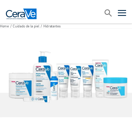
Main Navigation
Search
open sea
open 
Home
/
Cuidado de la piel
/
Hidratantes