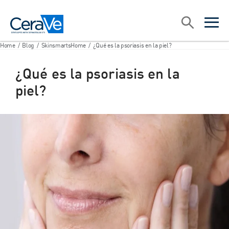
Main Navigation
Search
open sea
open 
Home
/
Blog
/
SkinsmartsHome
/
¿Qué es la psoriasis en la piel?
¿Qué es la psoriasis en la
piel?