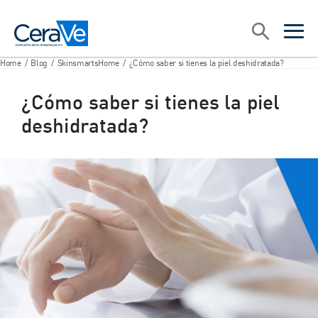
Main Navigation
Search
open sea
open 
Home
/
Blog
/
SkinsmartsHome
/
¿Cómo saber si tienes la piel deshidratada?
¿Cómo saber si tienes la piel
deshidratada?