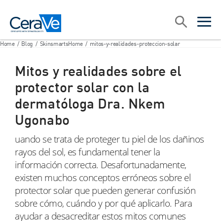
Main Navigation
Search
open sea
open 
Home
/
Blog
/
SkinsmartsHome
/
mitos-y-realidades-proteccion-solar
Mitos y realidades sobre el
protector solar con la
dermatóloga Dra. Nkem
Ugonabo
uando se trata de proteger tu piel de los dañinos
rayos del sol, es fundamental tener la
información correcta. Desafortunadamente,
existen muchos conceptos erróneos sobre el
protector solar que pueden generar confusión
sobre cómo, cuándo y por qué aplicarlo. Para
ayudar a desacreditar estos mitos comunes