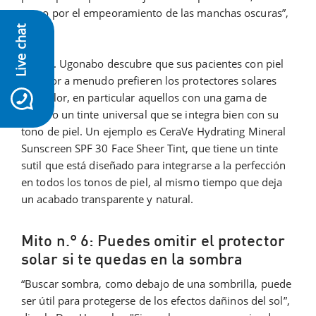
como por el empeoramiento de las manchas oscuras”,
dice.
Live chat
La Dra. Ugonabo descubre que sus pacientes con piel
de color a menudo prefieren los protectores solares
icon-whatsapp
con color, en particular aquellos con una gama de
tonos o un tinte universal que se integra bien con su
tono de piel. Un ejemplo es CeraVe Hydrating Mineral
Sunscreen SPF 30 Face Sheer Tint, que tiene un tinte
sutil que está diseñado para integrarse a la perfección
en todos los tonos de piel, al mismo tiempo que deja
un acabado transparente y natural.
Mito n.° 6: Puedes omitir el protector
solar si te quedas en la sombra
“Buscar sombra, como debajo de una sombrilla, puede
ser útil para protegerse de los efectos dañinos del sol”,