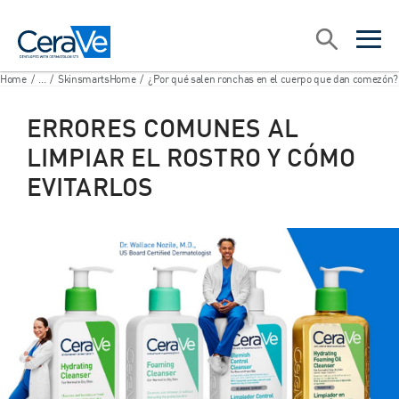
Main Navigation
Search
open sea
open 
Home
/
...
/
SkinsmartsHome
/
¿Por qué salen ronchas en el cuerpo que dan comezón?
ERRORES COMUNES AL
LIMPIAR EL ROSTRO Y CÓMO
EVITARLOS