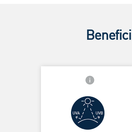
Benefici
Icono de información 
MUY ALTA
PROTECCIÓN
Card Frontside