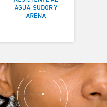
AGUA, SUDOR Y
BAJO EL SOL
ARENA