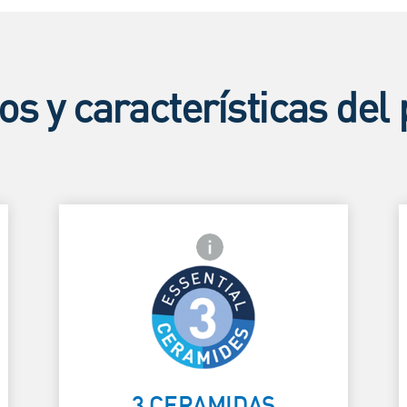
os y características del
frontal
Icono de información frontal
AYUDAN A
REPARAR LA
Card Frontside
C
BARRERA
3 CERAMIDAS