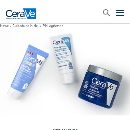
Main Navigation
Search
open sea
open 
Home
/
Cuidado de la piel
/
Piel Agrietada