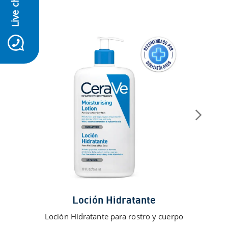
Live chat
icon-whatsapp
Loción Hidratante
Li
Loción Hidratante para rostro y cuerpo