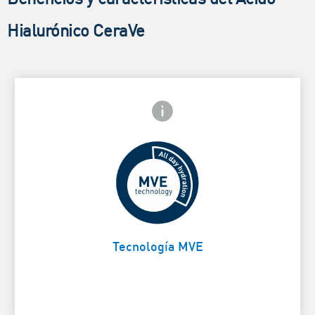
Hialurónico CeraVe
Icono de información frontal
arte trasera
Liberación prolongada para
mantener la hidratación
Card Frontside
durante 48h
Tecnología MVE