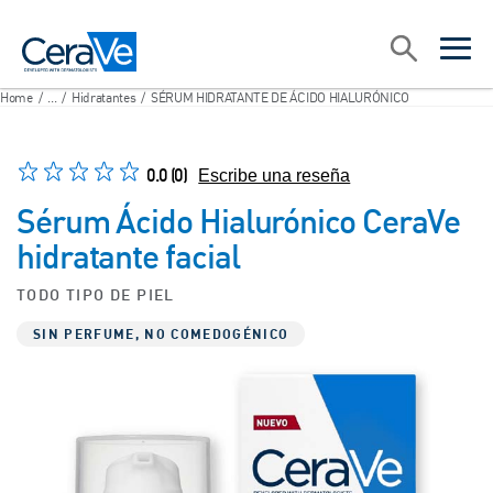
Main Navigation
Search
open sea
open 
Home
/
...
/
Hidratantes
/
SÉRUM HIDRATANTE DE ÁCIDO HIALURÓNICO
0.0
(0)
Escribe una reseña
Sérum Ácido Hialurónico CeraVe
hidratante facial
TODO TIPO DE PIEL
SIN PERFUME, NO COMEDOGÉNICO