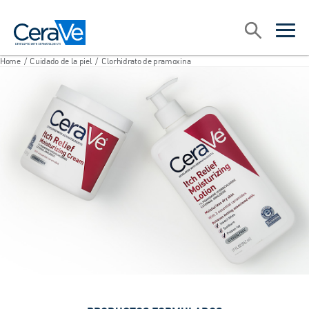
Main Navigation
Search
open sea
open 
Home
/
Cuidado de la piel
/
Clorhidrato de pramoxina