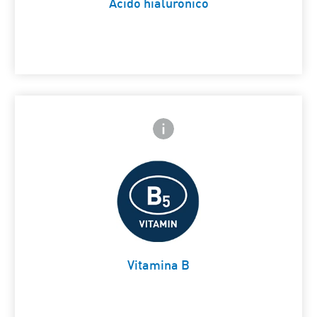
Ácido hialurónico
Icono de información frontal
arte trasera
Ayuda a calmar la piel
Card Frontside
Vitamina B