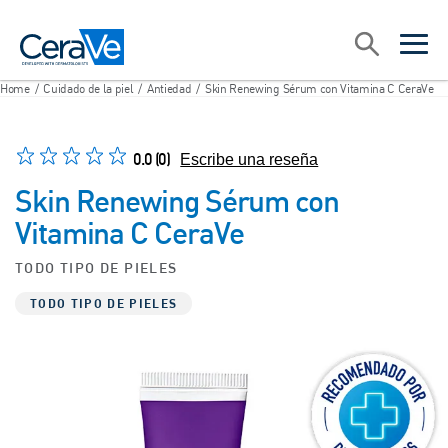
Main Navigation
Search
open sea
open 
Home
/
Cuidado de la piel
/
Antiedad
/
Skin Renewing Sérum con Vitamina C CeraVe
0.0
(0)
Escribe una reseña
Skin Renewing Sérum con
Vitamina C CeraVe
TODO TIPO DE PIELES
TODO TIPO DE PIELES