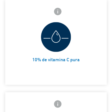
Icono de información frontal
arte trasera
Ayuda a iluminar visiblemente y
proporciona beneficios
Card Frontside
antioxidantes.
10% de vitamina C pura
Icono de información frontal
arte trasera