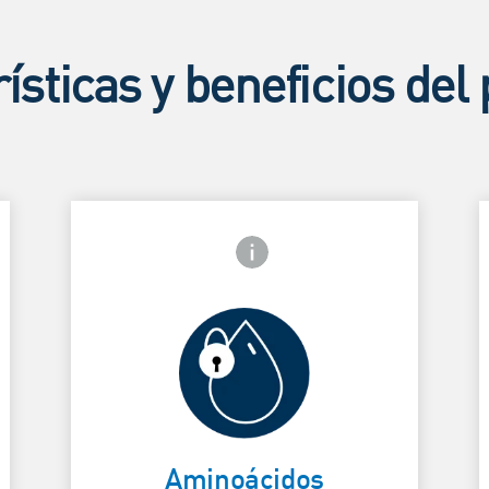
ísticas y beneficios del
frontal
Icono de información frontal
Ayuda a
mantener y
atraer la
Card Frontside
C
humedad en
Aminoácidos