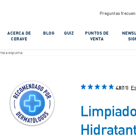
Preguntas frecuen
ACERCA DE
BLOG
QUIZ
PUNTOS DE
NEWSL
CERAVE
VENTA
SIG
ema a espuma
4.8
(11)
Es
Limpiad
Hidratan