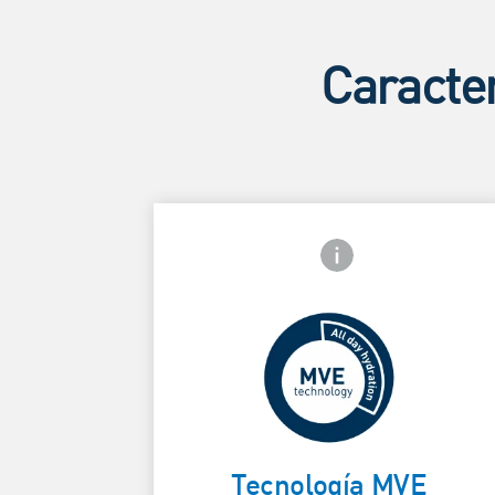
Caracter
Icono de información 
Liberación
prolongada para
mantener la
Card Frontside
hidratación
Tecnología MVE
durante 48h