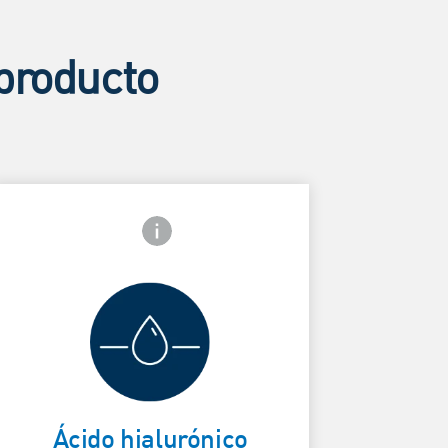
 producto
Icono de información frontal
Ayuda a
retener la
humedad
ard Frontside
natural de la
Ácido hialurónico