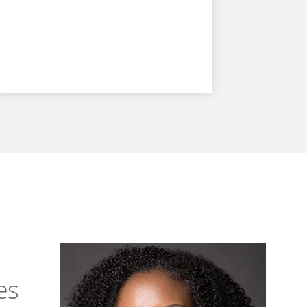
piel
es