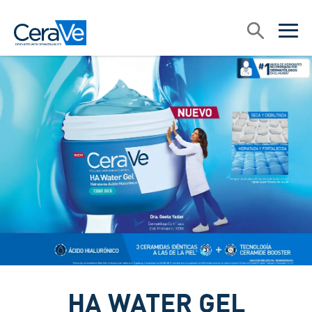
Main Navigation
Search
open sea
open 
HA WATER GEL