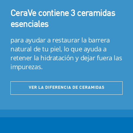
Las Ceramidas se encuentran
CeraVe contiene 3 ceramidas
naturalmente en la piel
esenciales
y componen el 50% de la barrera de la
para ayudar a restaurar la barrera
piel, lo que ayuda a llenar los espacios
natural de tu piel, lo que ayuda a
entre las células de la piel para ayudar
retener la hidratación y dejar fuera las
en su funcion de barrera protectora.
impurezas.
VER LA DIFERENCIA DE CERAMIDAS